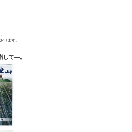
し
おります。
指して―。