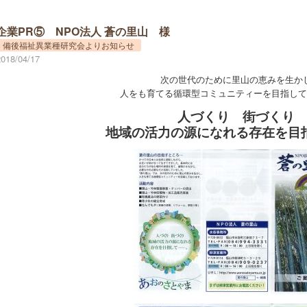
企業PR⑤ NPO法人 蒼の里山 様
備後福祉異業種研究会よりお知らせ
2018/04/17
次の世代のために里山の恵みを生か
人をも育てる循環型コミュニティーを目指して
人づくり 街づくり
地域の活力の源になれる存在を目