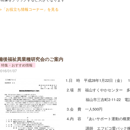
≫「お役立ち情報コーナー」を見る
備後福祉異業種研究会のご案内
特集・おすすめ情報
2016/01/07
1.日 時 平成28年1月22日（金） 18
2.場 所 福山すくやかセンター 
福山市三吉町2-11-22 電話 084
3.会 費 一人500円
4.内 容 『あいサポート運動の概
講師 エフピコ愛パック株式会