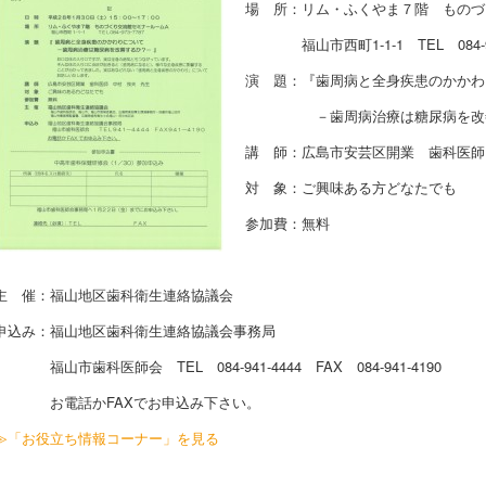
場 所：リム・ふくやま７階 ものづ
福山市西町1-1-1 TEL 084-97
演 題：『歯周病と全身疾患のかかわ
－歯周病治療は糖尿病を改善
講 師：広島市安芸区開業 歯科医師
対 象：ご興味ある方どなたでも
参加費：無料
主 催：福山地区歯科衛生連絡協議会
申込み：福山地区歯科衛生連絡協議会事務局
福山市歯科医師会 TEL 084-941-4444 FAX 084-941-4190
お電話かFAXでお申込み下さい。
≫「お役立ち情報コーナー」を見る