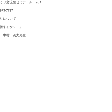
くり交流館セミナールームＡ
3-7787
りについて
するか？－』
 中村 茂夫先生