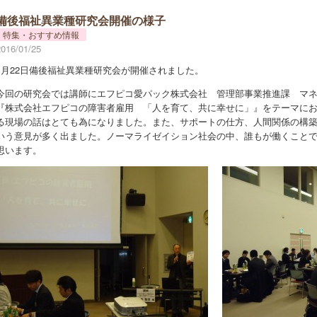
備後福祉異業種研究会開催の様子
特集・おすすめ情報
2016/01/25
1月22日備後福祉異業種研究会が開催されました。
今回の研究会では講師にエフピコ愛パック株式会社 管理部事業推進課 マ
『株式会社エフピコの障害者雇用 「人を育て、共に幸せに」』をテーマに
る現場の話はとても為になりました。また、サポートの仕方、人間関係の構
いう意見が多く出ました。ノーマライゼイション社会の中、誰もが働くこと
思います。