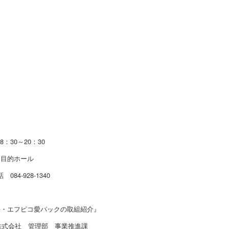
：30～20：30
多目的ホール
-928-1340
要・エフピコ愛パックの取組紹介』
社 管理部 事業推進課