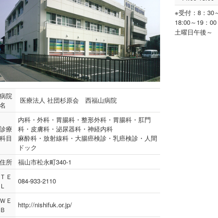
※受付：8：30
18:00～19：
土曜日午後～
病院
医療法人 社団杉原会 西福山病院
名
内科・外科・胃腸科・整形外科・胃腸科・肛門
診療
科・皮膚科・泌尿器科・神経内科
科目
麻酔科・放射線科・大腸癌検診・乳癌検診・人間
ドック
住所
福山市松永町340-1
ＴＥ
084-933-2110
Ｌ
ＷＥ
http://nishifuk.or.jp/
Ｂ