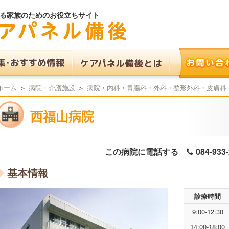
る家族のためのお役立ちサイト
ホーム
＞
病院・介護施設
＞
病院
・
内科
・
胃腸科
・
外科
・
整形外科
・
皮膚科
西福山病院
この病院に電話する
084-933
基本情報
診療時間
9:00-12:30
14:00-18:00