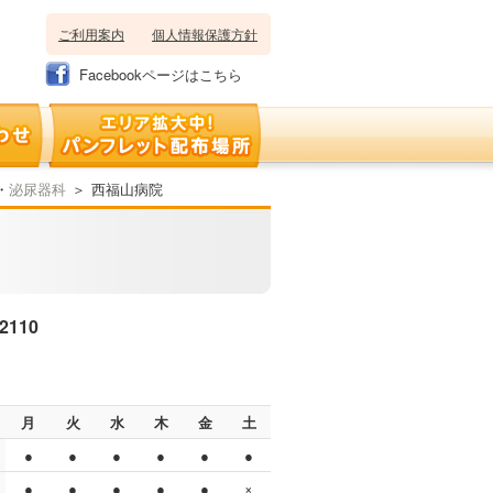
ご利用案内
個人情報保護方針
Facebookページはこちら
・
泌尿器科
＞
西福山病院
-2110
月
火
水
木
金
土
●
●
●
●
●
●
●
●
●
●
●
×